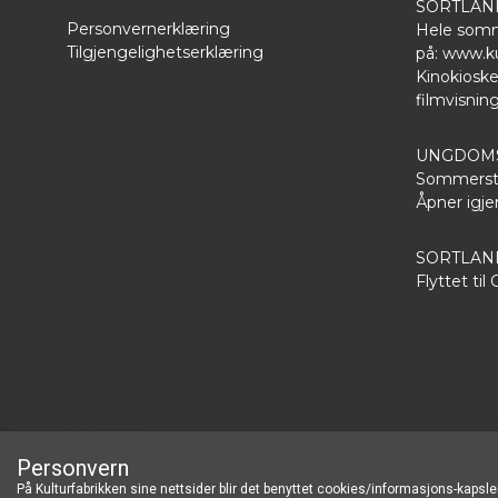
SORTLAN
Personvernerklæring
Hele somm
Tilgjengelighetserklæring
på:
www.ku
Kinokioske
filmvisnin
UNGDOMS
Sommersten
Åpner igjen
SORTLA
Flyttet til
kulturfabrikken
Personvern
På Kulturfabrikken sine nettsider blir det benyttet cookies/informasjons-kapsler