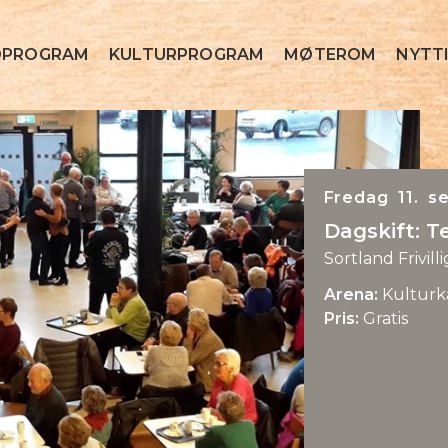
OPROGRAM
KULTURPROGRAM
MØTEROM
NYTTI
Fredag 11. s
Dagskift: T
Sortland Frivill
Arena:
Kulturk
Pris:
Gratis