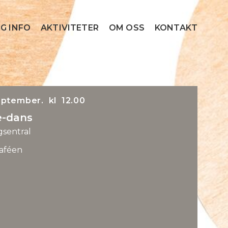
G INFO
AKTIVITETER
OM OSS
KONTAKT
eptember. kl 12.00
e-dans
igsentral
aféen