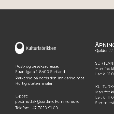
ÅPNIN
Gjelder 22.
SORTLAN
Post- og besøksadresse:
Man-fre: kl
Strandgata 1, 8400 Sortland
Lør: kl. 11.
Parkering på nordsiden, innkjøring mot
Hurtigruteterminalen.
KULTURK
Man-fre: kl
E-post:
Lør: kl. 11.
postmottak@sortland.kommune.no
Sommersten
Telefon: +47 76 10 91 00