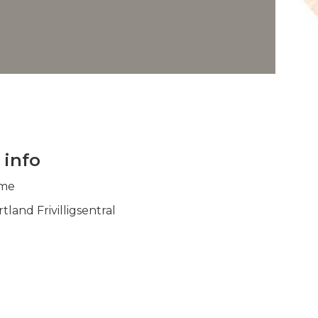
 info
ime
tland Frivilligsentral