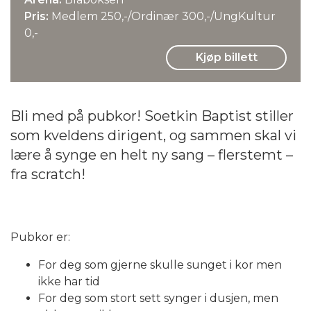
Pris:
Medlem 250,-/Ordinær 300,-/UngKultur
0,-
Kjøp billett
Bli med på pubkor! Soetkin Baptist stiller
som kveldens dirigent, og sammen skal vi
lære å synge en helt ny sang – flerstemt –
fra scratch!
Pubkor er:
For deg som gjerne skulle sunget i kor men
ikke har tid
For deg som stort sett synger i dusjen, men