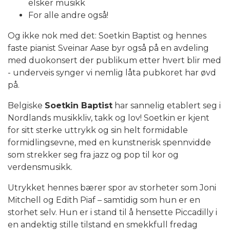
elsker musikk
For alle andre også!
Og ikke nok med det: Soetkin Baptist og hennes
faste pianist Sveinar Aase byr også på en avdeling
med duokonsert der publikum etter hvert blir med
- underveis synger vi nemlig låta pubkoret har øvd
på.
Belgiske
Soetkin Baptist
har sannelig etablert seg i
Nordlands musikkliv, takk og lov! Soetkin er kjent
for sitt sterke uttrykk og sin helt formidable
formidlingsevne, med en kunstnerisk spennvidde
som strekker seg fra jazz og pop til kor og
verdensmusikk.
Utrykket hennes bærer spor av storheter som Joni
Mitchell og Edith Piaf – samtidig som hun er en
storhet selv. Hun er i stand til å hensette Piccadilly i
en andektig stille tilstand en smekkfull fredag