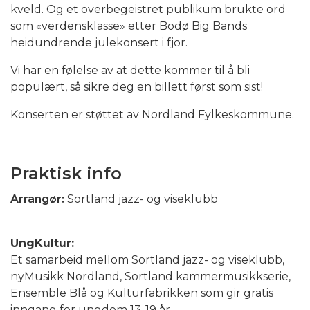
kveld. Og et overbegeistret publikum brukte ord
som «verdensklasse» etter Bodø Big Bands
heidundrende julekonsert i fjor.
Vi har en følelse av at dette kommer til å bli
populært, så sikre deg en billett først som sist!
Konserten er støttet av Nordland Fylkeskommune.
Praktisk info
Arrangør:
Sortland jazz- og viseklubb
UngKultur:
Et samarbeid mellom Sortland jazz- og viseklubb,
nyMusikk Nordland, Sortland kammermusikkserie,
Ensemble Blå og Kulturfabrikken som gir gratis
inngang for ungdom 13-19 år.