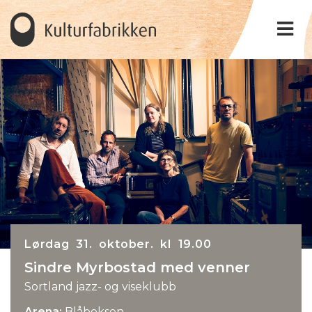
Lørdag 31. oktober. kl 19.00
Sindre Myrbostad med venner
Sortland jazz- og viseklubb
Arena:
Blåboksen