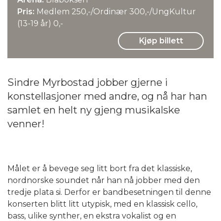
Pris:
Medlem 250,-/Ordinær 300,-/UngKultur
(13-19 år) 0,-
Kjøp billett
Sindre Myrbostad jobber gjerne i
konstellasjoner med andre, og nå har han
samlet en helt ny gjeng musikalske
venner!
Målet er å bevege seg litt bort fra det klassiske,
nordnorske soundet når han nå jobber med den
tredje plata si. Derfor er bandbesetningen til denne
konserten blitt litt utypisk, med en klassisk cello,
bass, ulike synther, en ekstra vokalist og en