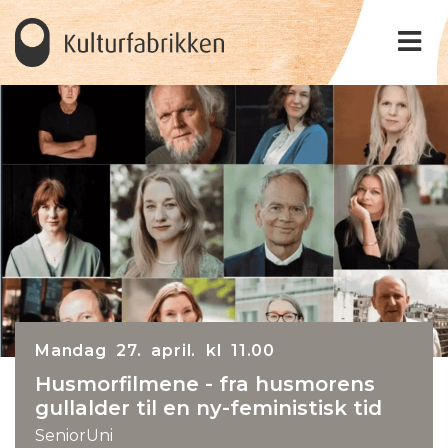
Mandag 27. april. kl 11.00
Husmorfilmene - fra husmorens
gullalder til en ny-feministisk tid
SeniorUni