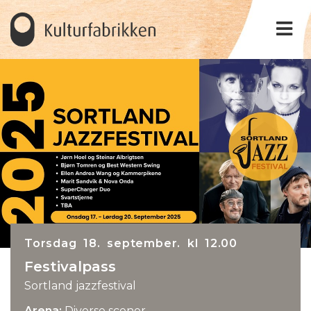
Torsdag 18. september. kl 12.00
Festivalpass
Sortland jazzfestival
Arena:
Diverse scener