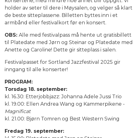
konsertene, med mindre noe annet blir oppgitt. Vi
holder av seter til dere i Møysalen, og velger så klart
de beste sitteplassene. Billetten byttes inn i et
armbånd eller festivalkort før en konsert.
OBS:
Alle med festivalpass må hente ut gratisbillett
til Platedate med Jørn og Steinar og Platedate med
Anette og Caroline! Dette gir sitteplass i salen.
Festivalpasset for Sortland Jazzfestival 2025 gir
inngang til alle konserter!
PROGRAM:
Torsdag 18. september:
kl. 16.30: Etterjobbjazz: Johanna Adele Jussi Trio
kl. 19.00: Ellen Andrea Wang og Kammerpikene -
Magnificat
kl. 21.00: Bjørn Tomren og Best Western Swing
Fredag 19. september: